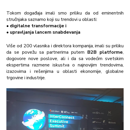
Tokom događaja imali smo priliku da od eminentnih
stručnjaka saznamo koji su trendovi u oblasti:
•
digitalne transformacije i
• upravljanja lancem snabdevanja
Više od 200 vlasnika i direktora kompanija, imali su priliku
da se povežu sa partnerima putem
B2B platforme
,
dogovore nove poslove, ali i da sa vodećim svetskim
ekspertima razmene iskustva o najnovijim trendovima,
izazovima i rešenjima u oblasti ekonomije, globalne
trgovine i industrije.