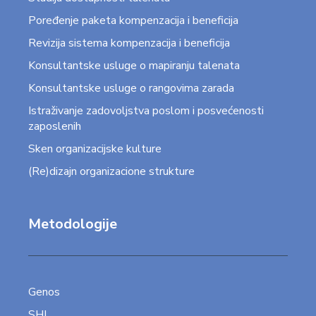
Poređenje paketa kompenzacija i beneficija
Revizija sistema kompenzacija i beneficija
Konsultantske usluge o mapiranju talenata
Konsultantske usluge o rangovima zarada
Istraživanje zadovoljstva poslom i posvećenosti
zaposlenih
Sken organizacijske kulture
(Re)dizajn organizacione strukture
Metodologije
Genos
SHL