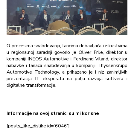
O procesima snabdevanja, lancima dobavljača i iskustvima
u regionalnoj saradnji govorio je Oliver Frile, direktor u
kompaniji INEOS Automotive i Ferdinand Viland, direktor
nabavke i lanaca snabdevanja u kompaniji Thyssenkrupp
Automotive Technology, а prikazano je i niz zanimljivih
prezentacija IT eksperata na polju razvoja softvera i
digitalne transformacije.
Informacije na ovoj stranici su mi korisne
[posts_like_dislike id='6046']