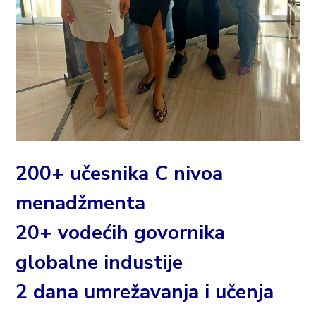
200+ učesnika C nivoa
menadžmenta
20+ vodećih govornika
globalne industije
2 dana umrežavanja i učenja