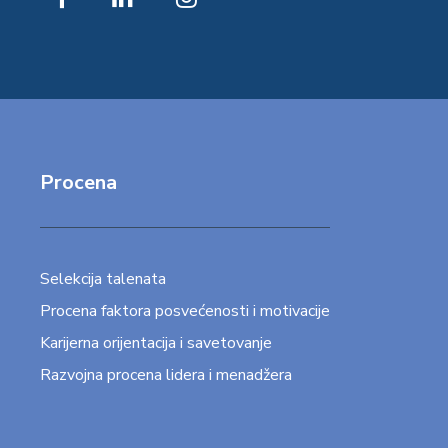
Procena
Selekcija talenata
Procena faktora posvećenosti i motivacije
Karijerna orijentacija i savetovanje
Razvojna procena lidera i menadžera