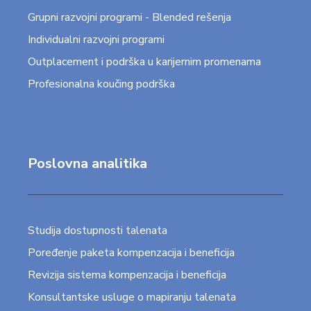
Grupni razvojni programi - Blended rešenja
Individualni razvojni programi
Outplacement i podrška u karijernim promenama
Profesionalna koučing podrška
Poslovna analitika
Studija dostupnosti talenata
Poređenje paketa kompenzacija i beneficija
Revizija sistema kompenzacija i beneficija
Konsultantske usluge o mapiranju talenata