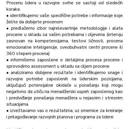
Procenu lidera u razvojne svrhe se sastoji od sledećih
koraka:
• identifikujemo vaše specifične potrebe i informacije koje
želite da dobijete procenom
• predlažemo izbor najrelevantnije metodologije i alata
procene u skladu sa vašim potrebama i ciljevima (intervju
zasnovan na kompetencijama, testovi ličnosti, procena
emocionalne inteligencije, sveobuhvatni centri procene ili
360 stepeni procena)
• informišemo zaposlene o detaljima procesa procene i
sprovodimo assessment u skladu sa ciljem procene
• analiziramo dobijene rezultate i identifikujemo snage i
razvojne potrebe zaposlenih na liderskim pozicijama,
uključujući potencijalne okidače u ponašanju koji mogu
negativno da utiču na menadžerski uspeh zaposlenog kao
i predviđanje ponašanja menadžera u nejasnim i stresnim
situacijama
• izveštavamo vas o rezultatima, uz smernice za kreiranje
i prilagođavanje razvojnih planova i programa za lidere