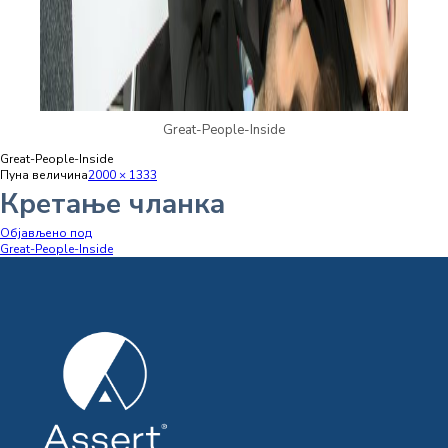
Great-People-Inside
Great-People-Inside
Пуна величина
2000 × 1333
Кретање чланка
Објављено под
Great-People-Inside