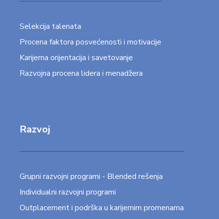
Selekcija talenata
Procena faktora posvećenosti i motivacije
Karijerna orijentacija i savetovanje
Razvojna procena lidera i menadžera
Razvoj
Grupni razvojni programi - Blended rešenja
Individualni razvojni programi
Outplacement i podrška u karijernim promenama