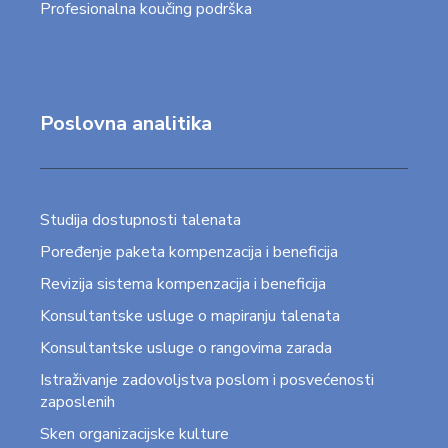
Profesionalna koučing podrška
Poslovna analitika
Studija dostupnosti talenata
Poređenje paketa kompenzacija i beneficija
Revizija sistema kompenzacija i beneficija
Konsultantske usluge o mapiranju talenata
Konsultantske usluge o rangovima zarada
Istraživanje zadovoljstva poslom i posvećenosti
zaposlenih
Sken organizacijske kulture