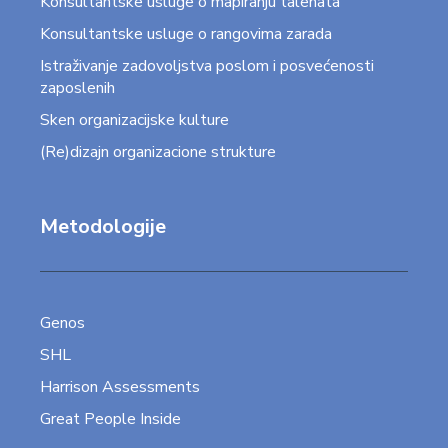
Konsultantske usluge o mapiranju talenata
Konsultantske usluge o rangovima zarada
Istraživanje zadovoljstva poslom i posvećenosti
zaposlenih
Sken organizacijske kulture
(Re)dizajn organizacione strukture
Metodologije
Genos
SHL
Harrison Assessments
Great People Inside