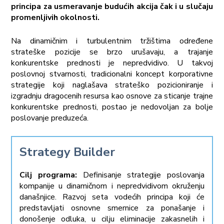
principa za usmeravanje budućih akcija čak i u slučaju
promenljivih okolnosti.
Na dinamičnim i turbulentnim tržištima određene
strateške pozicije se brzo urušavaju, a trajanje
konkurentske prednosti je nepredvidivo. U takvoj
poslovnoj stvarnosti, tradicionalni koncept korporativne
strategije koji naglašava strateško pozicioniranje i
izgradnju dragocenih resursa kao osnove za sticanje trajne
konkurentske prednosti, postao je nedovoljan za bolje
poslovanje preduzeća.
Strategy Builder
Cilj programa:
Definisanje strategije poslovanja
kompanije u dinamičnom i nepredvidivom okruženju
današnjice. Razvoj seta vodećih principa koji će
predstavljati osnovne smernice za ponašanje i
donošenje odluka, u cilju eliminacije zakasnelih i