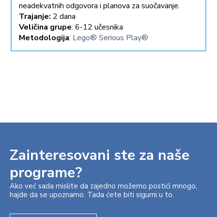
neadekvatnih odgovora i planova za suočavanje.
Trajanje:
2 dana
Veličina grupe
: 6-12 učesnika
Metodologija
:
Lego® Serious Play®
Zainteresovani ste za naše
programe?
Ako već sada mislite da zajedno možemo postići mnogo,
hajde da se upoznamo. Tada ćete biti sigurni u to.