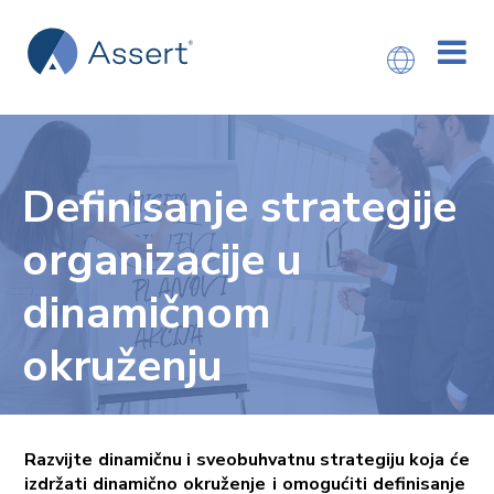
Definisanje strategije
organizacije u
dinamičnom
okruženju
Razvijte dinamičnu i sveobuhvatnu strategiju koja će
izdržati dinamično okruženje i omogućiti definisanje