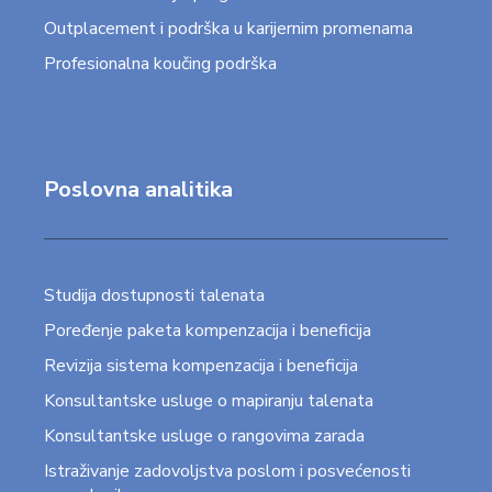
Outplacement i podrška u karijernim promenama
Profesionalna koučing podrška
Poslovna analitika
Studija dostupnosti talenata
Poređenje paketa kompenzacija i beneficija
Revizija sistema kompenzacija i beneficija
Konsultantske usluge o mapiranju talenata
Konsultantske usluge o rangovima zarada
Istraživanje zadovoljstva poslom i posvećenosti