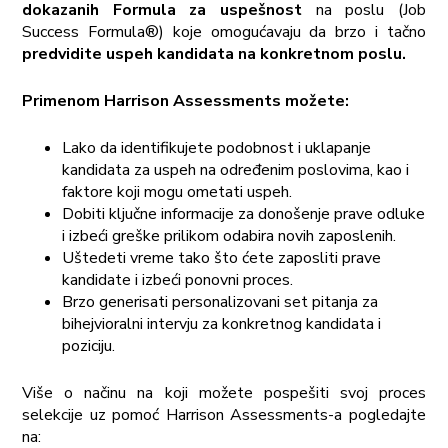
dokazanih Formula za uspešnost
na poslu (Job
Success Formula®) koje omogućavaju da brzo i tačno
predvidite uspeh kandidata na konkretnom poslu.
Primenom
Harrison Assessments možete:
Lako da identifikujete podobnost i uklapanje
kandidata za uspeh na određenim poslovima, kao i
faktore koji mogu ometati uspeh.
Dobiti ključne informacije za donošenje prave odluke
i izbeći greške prilikom odabira novih zaposlenih.
Uštedeti vreme tako što ćete zaposliti prave
kandidate i izbeći ponovni proces.
Brzo generisati personalizovani set pitanja za
bihejvioralni intervju za konkretnog kandidata i
poziciju.
Više o načinu na koji možete pospešiti svoj proces
selekcije uz pomoć Harrison Assessments-a pogledajte
na: