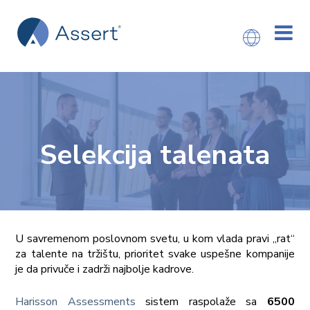
Selekcija talenata
U savremenom poslovnom svetu, u kom vlada pravi „rat“
za talente na tržištu, prioritet svake uspešne kompanije
je da privuče i zadrži najbolje kadrove.
Harisson Assessments
sistem raspolaže sa
6500