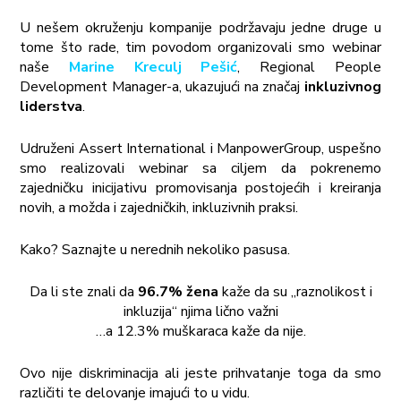
U nešem okruženju kompanije podržavaju jedne druge u
tome što rade, tim povodom organizovali smo webinar
naše
Marine Kreculj Pešić
, Regional People
Development Manager-a, ukazujući na značaj
inkluzivnog
liderstva
.
Udruženi Assert International i ManpowerGroup, uspešno
smo realizovali webinar sa ciljem da pokrenemo
zajedničku inicijativu promovisanja postojećih i kreiranja
novih, a možda i zajedničkih, inkluzivnih praksi.
Kako? Saznajte u nerednih nekoliko pasusa.
Da li ste znali da
96.7% žena
kaže da su „raznolikost i
inkluzija“ njima lično važni
…a 12.3% muškaraca kaže da nije.
Ovo nije diskriminacija ali jeste prihvatanje toga da smo
različiti te delovanje imajući to u vidu.