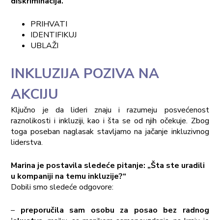
diskriminacija.
PRIHVATI
IDENTIFIKUJ
UBLAŽI
INKLUZIJA POZIVA NA
AKCIJU
Ključno je da lideri znaju i razumeju posvećenost
raznolikosti i inkluziji, kao i šta se od njih očekuje. Zbog
toga poseban naglasak stavljamo na jačanje inkluzivnog
liderstva.
Marina je postavila sledeće pitanje: „Šta ste uradili
u kompaniji na temu inkluzije?“
Dobili smo sledeće odgovore:
–
preporučila sam osobu za posao bez radnog