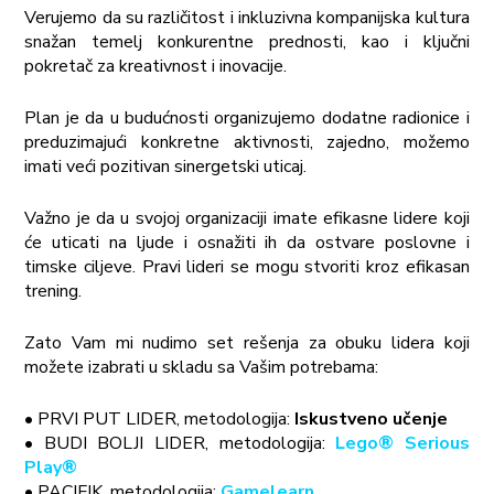
Verujemo da su različitost i inkluzivna kompanijska kultura
snažan temelj konkurentne prednosti, kao i ključni
pokretač za kreativnost i inovacije.
Plan je da u budućnosti organizujemo dodatne radionice i
preduzimajući konkretne aktivnosti, zajedno, možemo
imati veći pozitivan sinergetski uticaj.
Važno je da u svojoj organizaciji imate efikasne lidere koji
će uticati na ljude i osnažiti ih da ostvare poslovne i
timske ciljeve. Pravi lideri se mogu stvoriti kroz efikasan
trening.
Zato Vam mi nudimo set rešenja za obuku lidera koji
možete izabrati u skladu sa Vašim potrebama:
• PRVI PUT LIDER, metodologija:
Iskustveno učenje
• BUDI BOLJI LIDER, metodologija:
Lego® Serious
Play®
• PACIFIK, metodologija:
Gamelearn