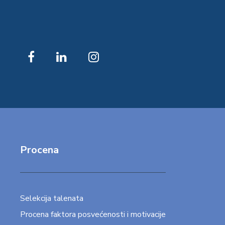
Procena
Selekcija talenata
Procena faktora posvećenosti i motivacije