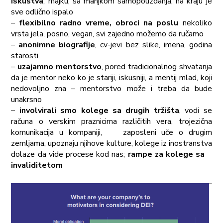
iskustva
, majku, sa manjkom samopouzdanja, na kraju je
sve odlično ispalo
–
flexibilno radno vreme, obroci na poslu
nekoliko
vrsta jela, posno, vegan, svi zajedno možemo da ručamo
–
anonimne biografije
, cv-jevi bez slike, imena, godina
starosti
–
uzajamno mentorstvo
, pored tradicionalnog shvatanja
da je mentor neko ko je stariji, iskusniji, a mentij mlad, koji
nedovoljno zna – mentorstvo može i treba da bude
unakrsno
–
involvirali smo kolege sa drugih tržišta
, vodi se
računa o verskim praznicima različitih vera, trojezična
komunikacija u kompaniji, zaposleni uče o drugim
zemljama, upoznaju njihove kulture, kolege iz inostranstva
dolaze da vide procese kod nas;
rampe za kolege sa
invaliditetom