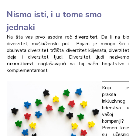
Nismo isti, i u tome smo
jednaki
Na šta vas prvo asocira reč
diverzitet
. Da li na bio
diverzitet, muški/ženski pol… Pojam je mnogo širi i
obuhvata diverzitet tržišta, diverzitet klijenata, diverzitet
ideja i diverzitet ljudi. Diverzitet ljudi nazivamo
raznolikost
, naglašavajući na taj način bogatstvo i
komplementarnost.
Koja je
praksa
inkluzivnog
liderstva u
vašoj
kompaniji?
Primeri koje
su učesnici