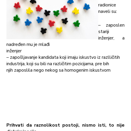
radionice
naveli su:
– zaposlen
stariji
inženjer, a
nadređen mu je mlađi
inženjer
– zapošljavanje kandidata koji imaju iskustvo iz razlličitih
industrija, koji su bili na različitim pozicijama, pre bih
njih zaposlila nego nekog sa homogenim iskustvom
Prihvati da raznolikost postoji, nismo isti, to nije