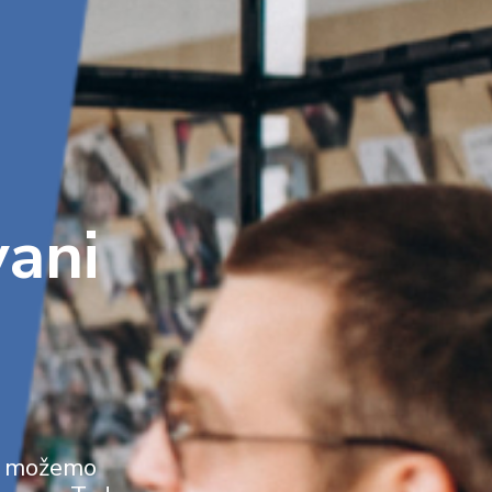
vani
no možemo