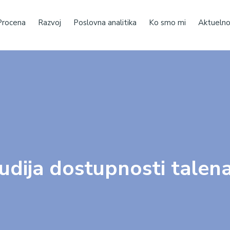
Procena
Razvoj
Poslovna analitika
Ko smo mi
Aktuelno
udija dostupnosti talen