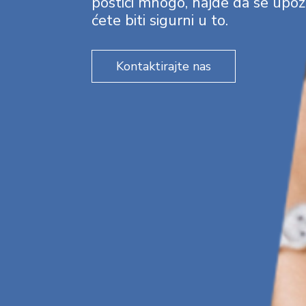
postići mnogo, hajde da se upo
ćete biti sigurni u to.
Kontaktirajte nas