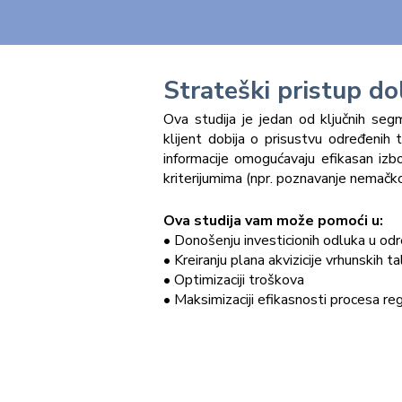
Strateški pristup do
Ova studija je jedan od ključnih segm
klijent dobija o prisustvu određenih 
informacije omogućavaju efikasan iz
kriterijumima (npr. poznavanje nemačko
Ova studija vam može pomoći u:
• Donošenju investicionih odluka u odr
• Kreiranju plana akvizicije vrhunskih t
• Optimizaciji troškova
• Maksimizaciji efikasnosti procesa reg