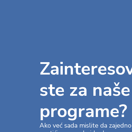
Zaintereso
ste za naše
programe?
Ako već sada mislite da zajed