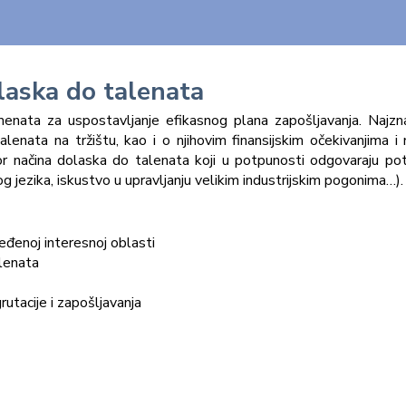
laska do talenata
enata za uspostavljanje efikasnog plana zapošljavanja. Najznač
talenata na tržištu, kao i o njihovim finansijskim očekivanjima 
bor načina dolaska do talenata koji u potpunosti odgovaraju 
g jezika, iskustvo u upravljanju velikim industrijskim pogonima…).
eđenoj interesnoj oblasti
alenata
rutacije i zapošljavanja