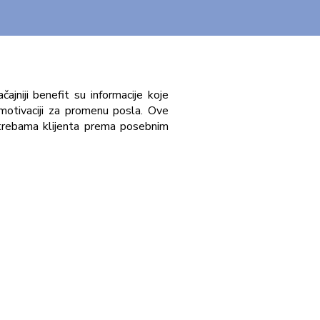
ajniji benefit su informacije koje
i motivaciji za promenu posla. Ove
potrebama klijenta prema posebnim