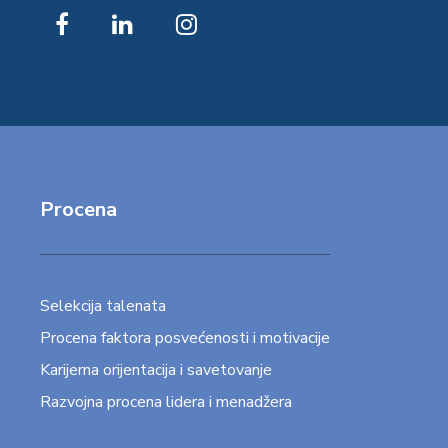
Procena
Selekcija talenata
Procena faktora posvećenosti i motivacije
Karijerna orijentacija i savetovanje
Razvojna procena lidera i menadžera