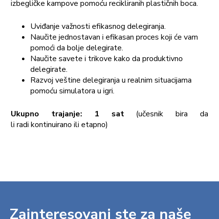
izbegličke kampove pomoću recikliranih plastičnih boca.
Uviđanje važnosti efikasnog delegiranja.
Naučite jednostavan i efikasan proces koji će vam
pomoći da bolje delegirate.
Naučite savete i trikove kako da produktivno
delegirate.
Razvoj veštine delegiranja u realnim situacijama
pomoću simulatora u igri.
Ukupno trajanje: 1 sat
(učesnik bira da
li radi kontinuirano ili etapno)
Zainteresovani ste za naše