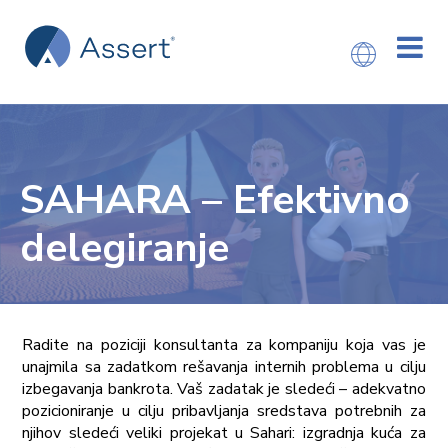
SAHARA – Efektivno
delegiranje
Radite na poziciji konsultanta za kompaniju koja vas je
unajmila sa zadatkom rešavanja internih problema u cilju
izbegavanja bankrota. Vaš zadatak je sledeći – adekvatno
pozicioniranje u cilju pribavljanja sredstava potrebnih za
njihov sledeći veliki projekat u Sahari: izgradnja kuća za