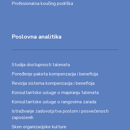
Profesionalna koučing podrška
Poslovna analitika
Studija dostupnosti talenata
Poređenje paketa kompenzacija i beneficija
Revizija sistema kompenzacija i beneficija
Konsultantske usluge o mapiranju talenata
Konsultantske usluge o rangovima zarada
Istraživanje zadovoljstva poslom i posvećenosti
zaposlenih
Sken organizacijske kulture