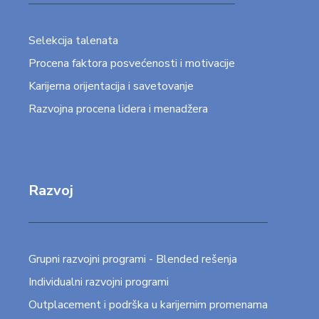
Selekcija talenata
Procena faktora posvećenosti i motivacije
Karijerna orijentacija i savetovanje
Razvojna procena lidera i menadžera
Razvoj
Grupni razvojni programi - Blended rešenja
Individualni razvojni programi
Outplacement i podrška u karijernim promenama