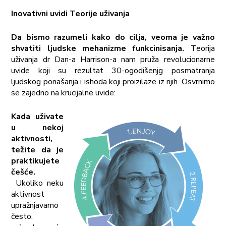
Inovativni uvidi Teorije uživanja
Da bismo razumeli kako do cilja, veoma je važno
shvatiti ljudske mehanizme funkcinisanja.
Teorija
uživanja dr Dan-a Harrison-a nam pruža revolucionarne
uvide koji su rezultat 30-ogodišenjg posmatranja
ljudskog ponašanja i ishoda koji proizilaze iz njih. Osvrnimo
se zajedno na krucijalne uvide:
Kada uživate
u nekoj
aktivnosti,
težite da je
praktikujete
češće.
Ukoliko neku
aktivnost
upražnjavamo
često,