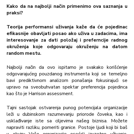
Kako da na najbolji način primenimo ova saznanja u
praksi?
Teorija performansi uživanja kaže da će pojedinac
efikasnije obavljati posao ako uživa u zadacima, ima
interesovanje za dati položaj i preferncije radnog
okruženja koje odgovaraju okruženju na datom
random mestu.
Najbolji način da ovo ispitamo je svakako korišćenje
odgovarajućeg pouzdanog instrumenta koji se temeljno
bavi prediktivnom analizom ponašanja fokusirajući se
upravo na sveobuhvatan spektar preferencija pojedinca
kao što je Harrison assessment.
Tajni sastojak ostvarenja punog potencijala organizacije
leži u dubinskom razumevanju priorode čoveka, kao i
usklađivanje iste sa ciljevima našeg biznisa. Možete
napraviti razliku, pomeriti granice. Postoje ljudi koji bi baš