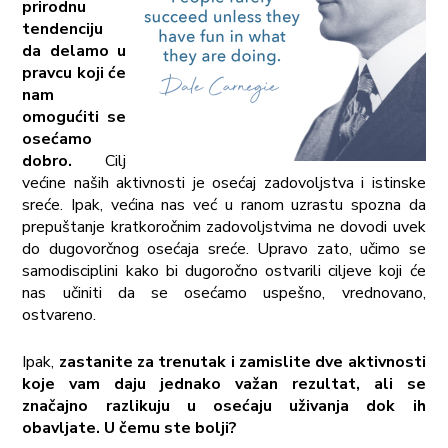
prirodnu
tendenciju
da delamo u
pravcu koji će
nam
omogućiti se
osećamo
dobro.
Cilj
većine naših aktivnosti je osećaj zadovoljstva i istinske
sreće. Ipak, većina nas već u ranom uzrastu spozna da
prepuštanje kratkoročnim zadovoljstvima ne dovodi uvek
do dugovorčnog osećaja sreće. Upravo zato, učimo se
samodisciplini kako bi dugoročno ostvarili ciljeve koji će
nas učiniti da se osećamo uspešno, vrednovano,
ostvareno.
Ipak,
zastanite za trenutak i zamislite dve aktivnosti
koje vam daju jednako važan rezultat, ali se
značajno razlikuju u osećaju uživanja dok ih
obavljate. U čemu ste bolji?