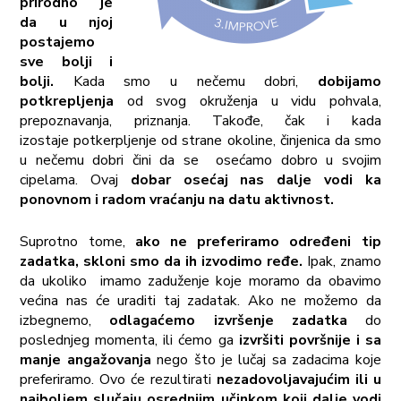
prirodno je
da u njoj
postajemo
sve bolji i
bolji.
Kada smo u nečemu dobri,
dobijamo
potkrepljenja
od svog okruženja u vidu pohvala,
prepoznavanja, priznanja. Takođe, čak i kada
izostaje potkerpljenje od strane okoline, činjenica da smo
u nečemu dobri čini da se osećamo dobro u svojim
cipelama. Ovaj
dobar osećaj nas dalje vodi ka
ponovnom i radom vraćanju na datu aktivnost.
Suprotno tome,
ako ne preferiramo određeni tip
zadatka, skloni smo da ih izvodimo ređe.
Ipak, znamo
da ukoliko imamo zaduženje koje moramo da obavimo
većina nas će uraditi taj zadatak. Ako ne možemo da
izbegnemo,
odlagaćemo izvršenje zadatka
do
poslednjeg momenta, ili ćemo ga
izvršiti površnije i sa
manje angažovanja
nego što je lučaj sa zadacima koje
preferiramo. Ovo će rezultirati
nezadovoljavajućim ili u
najboljem slučaju osrednjim učinkom koji dalje vodi