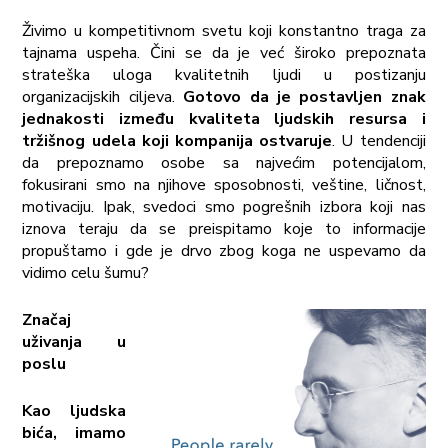
Živimo u kompetitivnom svetu koji konstantno traga za
tajnama uspeha. Čini se da je već široko prepoznata
strateška uloga kvalitetnih ljudi u postizanju
organizacijskih ciljeva.
Gotovo da je postavljen znak
jednakosti između kvaliteta ljudskih resursa i
tržišnog udela koji kompanija ostvaruje
. U tendenciji
da prepoznamo osobe sa najvećim potencijalom,
fokusirani smo na njihove sposobnosti, veštine, ličnost,
motivaciju. Ipak, svedoci smo pogrešnih izbora koji nas
iznova teraju da se preispitamo koje to informacije
propuštamo i gde je drvo zbog koga ne uspevamo da
vidimo celu šumu?
Značaj
uživanja u
poslu
Kao ljudska
bića, imamo