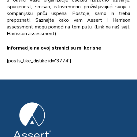
u okviru Vaše organizacije osećali izuzetno uživanje,
ispunjenost, smisao, istovremeno proživljavajući svoju i
kompanijsku priču uspeha. Postoje, samo ih treba
prepoznati. Saznajte kako vam Assert i Harrison
assessment mogu pomoći na tom putu. (Link na naš sajt,
Harrisson assessment)
Informacije na ovoj stranici su mi korisne
[posts_like_dislike id='3774']