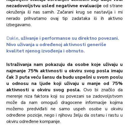
nezadovoljstvu usled negativne evaluacije
od strane
okruženja ili nas samih. Začarani krug se nastavlja i mi
nerado prihvatamo ovaj tip zadataka ili ih aktivno
izbegavamo.
Dakle
, uživanje i performanse su direktno povezani.
Nivo uživanja u određenoj aktivnosti generiše
kvalitet njenog izvođenja i obrnuto.
Istraživanja nam pokazuju da osobe koje uživaju u
najmanje 75% aktivnosti u okviru svog posla imaju
čak 3 puta veću šansu da budu uspešni u svom poslu
u odnosu na ljude koji uživaju u manje od 75%
aktivnosti u okviru svog posla.
Ovo bi značilo da
merenje niza faktora koji su povezani sa zadovoljstvom
može da nam omogući dragocene informacije kojima
možemo predviđati ne samo uspeh osobe u okviru
određene pozicije, nego i njihovu želju da ostanu i rastu u
okviru određene kompanije.