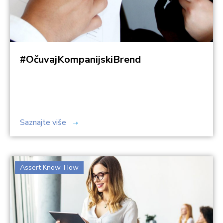
#OčuvajKompanijskiBrend
Saznajte više
Assert Know-How