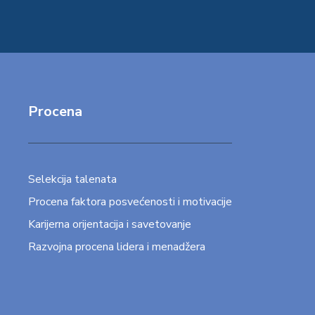
Procena
Selekcija talenata
Procena faktora posvećenosti i motivacije
Karijerna orijentacija i savetovanje
Razvojna procena lidera i menadžera